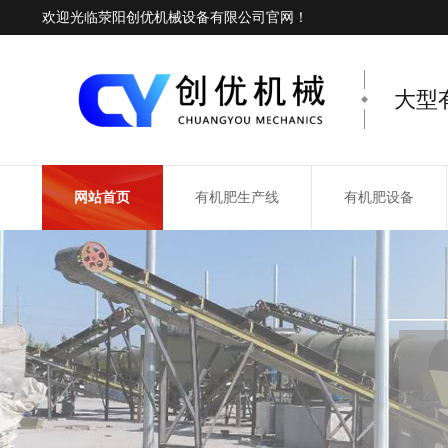
欢迎光临荥阳创优机械设备有限公司官网！
大型
网站首页
有机肥生产线
有机肥设备