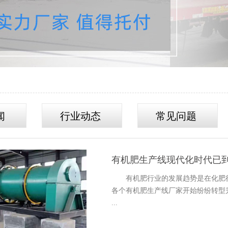
闻
行业动态
常见问题
有机肥生产线现代化时代已
有机肥行业的发展趋势是在化肥行
各个有机肥生产线厂家开始纷纷转型
...