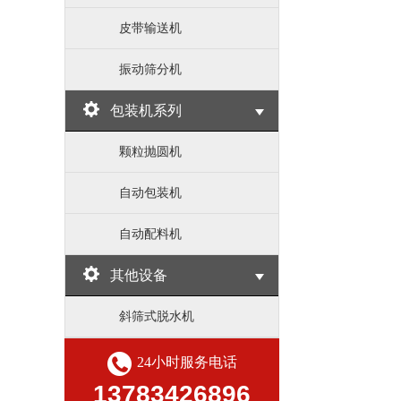
皮带输送机
振动筛分机
包装机系列
颗粒抛圆机
自动包装机
自动配料机
其他设备
斜筛式脱水机
24小时服务电话
13783426896