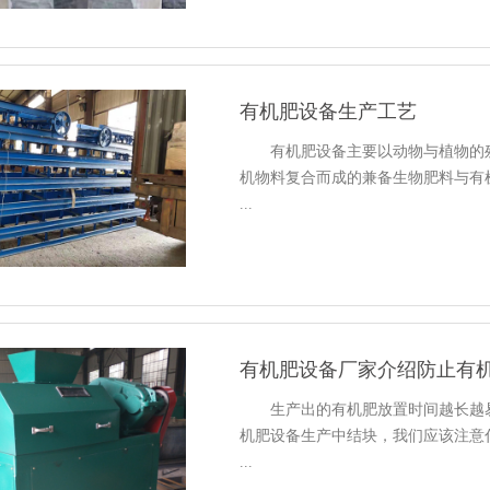
有机肥设备生产工艺
有机肥设备主要以动物与植物的残
机物料复合而成的兼备生物肥料与有
...
有机肥设备厂家介绍防止有
生产出的有机肥放置时间越长越易
机肥设备生产中结块，我们应该注意
...