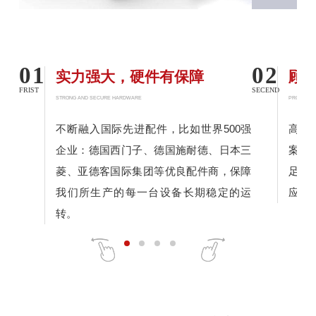
01
02
实力强大，硬件有保障
顾
FRIST
SECEND
STRONG AND SECURE HARDWARE
PROFESSI
不断融入国际先进配件，比如世界500强
高水
企业：德国西门子、德国施耐德、日本三
案，
菱、亚德客国际集团等优良配件商，保障
足所
我们所生产的每一台设备长期稳定的运
应，
转。