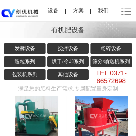
设备
方案
我们
有机肥设备
发酵设备
搅拌设备
粉碎设备
造粒系列
烘干/冷却系列
筛分/输送机系列
TEL:0371-
包装机系列
其他设备
86572698
满足您的肥料生产需求,专属配置量身定制