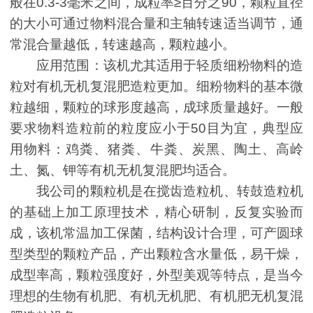
般在0.3-3毫米之间，成粒率≥百分之90，颗粒直径
的大小可通过物料混合量和主轴转速适当调节，通
常混合量越低，转速越高，颗粒越小。
应用范围：该机尤其适用于轻质细粉物料的造
粒对有机无机复混肥造粒更加。细粉物料的基本微
粒越细，颗粒的球形度越高，成球质量越好。一般
要求物料造粒前的粒度应小于50目为宜，典型应
用物料：鸡粪、猪粪、牛粪、炭黑、陶土、高岭
土、氮、钾等有机无机复混肥均适合。
我公司的颗粒机是在搅齿造粒机、转鼓造粒机
的基础上加工原理技术，精心研制，反复实验而
成，该机常温加工保菌，结构设计合理，可产圆球
型类型的颗粒产品，产出颗粒含水量低，易干燥，
成型率高，颗粒强度好，外型美观等特点，是当今
理想的生物有机肥、有机无机肥、有机肥无机复混