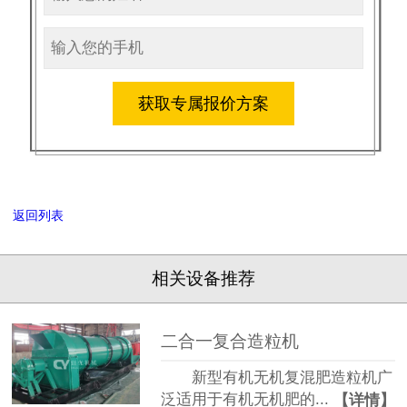
获取专属报价方案
返回列表
相关设备推荐
二合一复合造粒机
新型有机无机复混肥造粒机广
泛适用于有机无机肥的...
【详情】