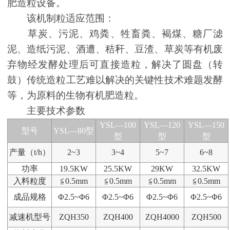
肥造粒设备。
该机制粒适应范围：
草炭、污泥、鸡粪、牲畜粪、褐煤、糖厂滤
泥、造纸污泥、酒遭、秸秆、豆渣、草炭等有机废
弃物经发酵处理后可直接造粒，解决了圆盘（转
鼓）传统造粒工艺难以解决的关键性技术难题发酵
等，为原料的生物有机肥造粒。
主要技术参数
YSL—100
YSL—120
YSL—150
型号
YSL—80型
型
型
型
产量（t/h）
2~3
3~4
5~7
6~8
功率
19.5KW
25.5KW
29KW
32.5KW
入料粒度
≦0.5mm
≦0.5mm
≦0.5mm
≦0.5mm
成品规格
Φ2.5~Φ6
Φ2.5~Φ6
Φ2.5~Φ6
Φ2.5~Φ6
减速机型号
ZQH350
ZQH400
ZQH4000
ZQH500