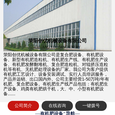
荥阳创优机械设备有限公司
CHUANG YOU MACHINERY
荥阳创优机械设备有限公司是复合肥设备、有机肥设
备、新型有机肥造粒机、有机肥生产线、有机肥生产设
备、有机肥发酵翻堆机、复合肥造粒机、对辊挤压造粒
机等有机、无机肥处理设备的厂家。我公司为客户提供
有机肥工艺设计、设备安装调试、实行人员培训服务，
产品并远销、出口国内外。公司主要经营1-50万吨/年有
机肥、复合肥设备。有机肥生产线产品包括：有机肥生
产设备、鸡粪有机肥烘干机，大、中、小型有机肥设
备......
公司简介
在线咨询
一键拨号
有机肥设备"导航